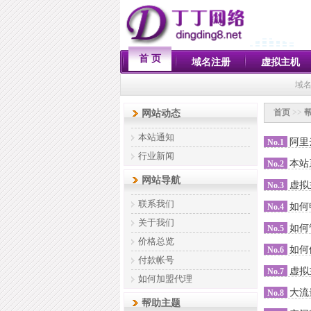
首 页
域名注册
虚拟主机
域名
首页
>>
网站动态
本站通知
阿里
No.1
行业新闻
本站
No.2
网站导航
虚拟
No.3
联系我们
如何
No.4
关于我们
如何
No.5
价格总览
如何
No.6
付款帐号
虚拟
No.7
如何加盟代理
大流
No.8
帮助主题