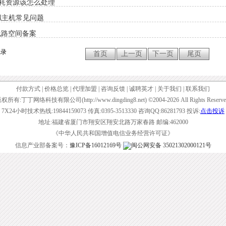
耗资源该怎么处理
拟主机常见问题
线路空间备案
记录
付款方式
|
价格总览
|
代理加盟
|
咨询反馈
|
诚聘英才
|
关于我们
|
联系我们
权所有:丁丁网络科技有限公司(http://www.dingding8.net) ©2004-2026 All Rights Reserve
7X24小时技术热线:19844159073 传真:0395-3513330 咨询QQ:86281793 投诉:
点击投诉
地址:福建省厦门市翔安区翔安北路万家春路 邮编:462000
《中华人民共和国增值电信业务经营许可证》
信息产业部备案号：
豫ICP备16012169号
闽公网安备 35021302000121号