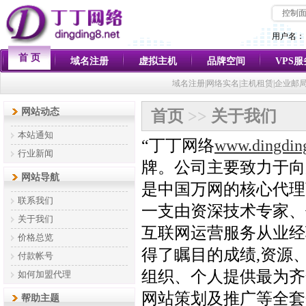
控制
用户名：
首 页
域名注册
虚拟主机
品牌空间
VPS
域名注册|网络实名|主机租赁|企业邮
网站动态
首页
>>
关于我们
本站通知
“丁丁网络
www.dingding
行业新闻
牌。公司主要致力于向
网站导航
是中国万网的核心代理
联系我们
一支由资深技术专家、
关于我们
互联网运营服务从业经
价格总览
得了瞩目的成绩,资源
付款帐号
组织、个人提供最为齐
如何加盟代理
网站策划及推广等全套
帮助主题