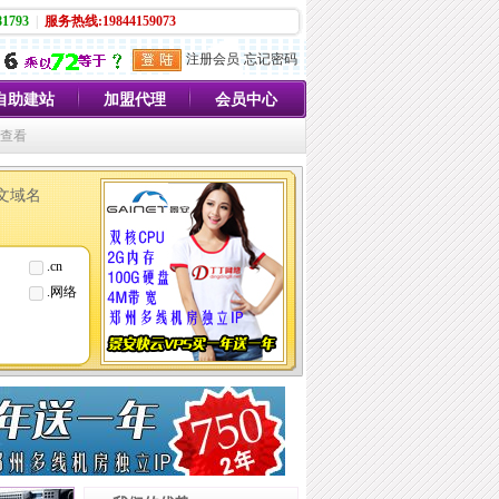
1793
|
服务热线:19844159073
注册会员
忘记密码
自助建站
加盟代理
会员中心
员查看
文域名
.cn
.网络