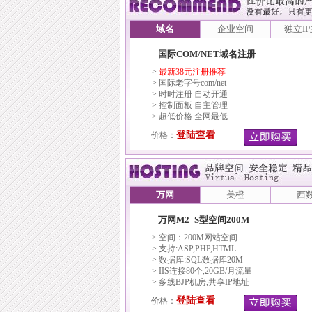
域名
企业空间
独立I
国际COM/NET域名注册
>
最新38元注册推荐
> 国际老字号com/net
> 时时注册 自动开通
> 控制面板 自主管理
> 超低价格 全网最低
登陆查看
价格：
万网
美橙
西
万网M2_S型空间200M
> 空间：200M网站空间
> 支持:ASP,PHP,HTML
> 数据库:SQL数据库20M
> IIS连接80个,20GB/月流量
> 多线BJP机房,共享IP地址
登陆查看
价格：