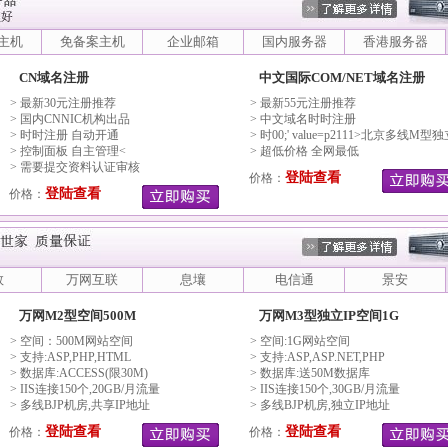
P主机
免备案主机
企业邮箱
国内服务器
香港服务器
CN域名注册
中文国际COM/NET域名注册
> 最新30元注册推荐
> 最新55元注册推荐
> 国内CNNIC机构出品
> 中文域名时时注册
> 时时注册 自动开通
> 时00;' value=p2111>北京多线M型独
> 控制面板 自主管理<
控制面板 自主管理<
> 超低价格 全网最低
> 需要提交资料认证审核
登陆查看
价格：
登陆查看
价格：
数
万网互联
息壤
电信通
景安
万网M2型空间500M
万网M3型独立IP空间1G
> 空间：500M网站空间
> 空间:1G网站空间
> 支持:ASP,PHP,HTML
> 支持:ASP,ASP.NET,PHP
> 数据库:ACCESS(限30M)
> 数据库:送50M数据库
> IIS连接150个,20GB/月流量
> IIS连接150个,30GB/月流量
> 多线BJP机房,共享IP地址
> 多线BJP机房,独立IP地址
登陆查看
登陆查看
价格：
价格：