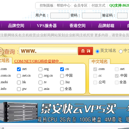
控制面板
|
帮助中心
|
会员专区
|
付款方式
|
QQ支持:8628
用户名：
密码：
验证码：
品牌空间
VPS服务器
香港空间
品牌邮箱
注册|网络实名|主机租赁|企业邮局|网站策划|企业邮局|主机托管 更多内容，请登录会
英文域名
中
COM/NET/ORG特价促销中…
.com
.net
.org
.cn
.com
.net
.com.cn
.net.cn
.org.cn
.中国
.cc
.中国
.mobi
.hk
.tv
.biz
.公司
全选
.info
.pw
.asia
全选