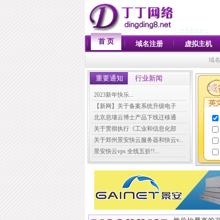
首 页
域名注册
虚拟主机
域名
重要通知
行业新闻
2023新年快乐...
【新网】关于备案系统升级电子
化...
北京息壤云博士产品下线迁移通
知...
关于贯彻执行《工业和信息化部
关...
关于郑州景安快云服务器和快云v...
景安快云vps 全线五折!!...