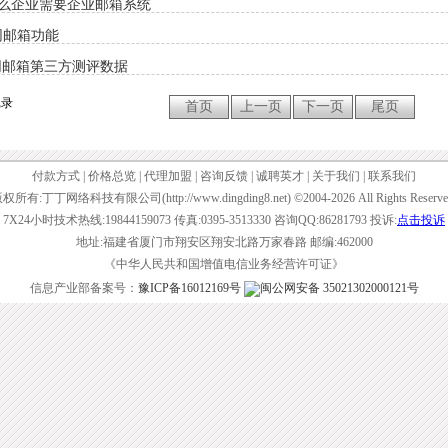
么企业需要企业邮箱系统
网邮箱功能
网邮箱第三方测评数据
记录
付款方式
|
价格总览
|
代理加盟
|
咨询反馈
|
诚聘英才
|
关于我们
|
联系我们
权所有:丁丁网络科技有限公司(http://www.dingding8.net) ©2004-2026 All Rights Reserve
7X24小时技术热线:19844159073 传真:0395-3513330 咨询QQ:86281793 投诉:
点击投诉
地址:福建省厦门市翔安区翔安北路万家春路 邮编:462000
《中华人民共和国增值电信业务经营许可证》
信息产业部备案号：
豫ICP备16012169号
闽公网安备 35021302000121号