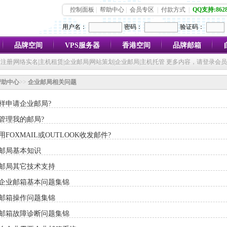
控制面板
|
帮助中心
|
会员专区
|
付款方式
|
QQ支持:8628
用户名：
密码：
验证码：
品牌空间
VPS服务器
香港空间
品牌邮箱
注册|网络实名|主机租赁|企业邮局|网站策划|企业邮局|主机托管 更多内容，请登录会
帮助中心
>>
企业邮局相关问题
样申请企业邮局?
管理我的邮局?
用FOXMAIL或OUTLOOK收发邮件?
邮局基本知识
邮局其它技术支持
企业邮箱基本问题集锦
邮箱操作问题集锦
邮箱故障诊断问题集锦