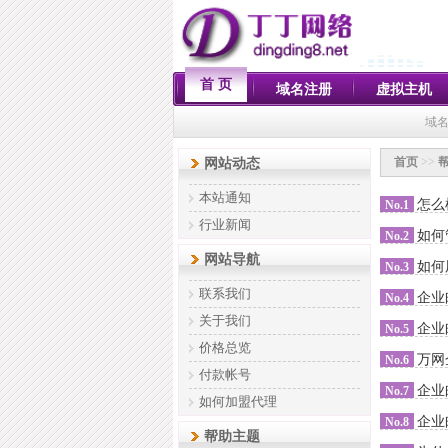
首 页
域名注册
虚拟主机
域名
首页
>>
网站动态
本站通知
怎么
No.1
行业新闻
如何
No.2
网站导航
如何
No.3
联系我们
企业
No.4
关于我们
企业
No.5
价格总览
万网
No.6
付款帐号
企业
No.7
如何加盟代理
企业
No.8
帮助主题