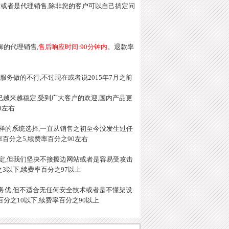
或者是代理销售,除非您的客户可以自己搞定问
御的代理销售,
售后响应时间:90分钟内
。退款率
后服务做的不行,不过现在或者说2015年7月之前
已越来越稳定,受到广大客户的欢迎,国内产品更
0左右
多样的系统选择,一直从销售之初至今没发生过任
率百分之5,续费率百分之90左右
稳定,但我们坚决不接擦边网站或者是容易受攻击
之3以下,续费率百分之97以上
后服务优,但不适合无任何安全技术或者是不懂架设
百分之10以下,续费率百分之90以上