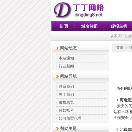
首 页
域名注册
虚拟主机
各家IDC,
首页
>>
网站动态
本站通知
行业新闻
网站导航
联系我们
所有的I
关于我们
1:
河南景
价格总览
景安的优势
付款帐号
站有木马,
不懂安全防
如何加盟代理
帮助主题
2:
北京息