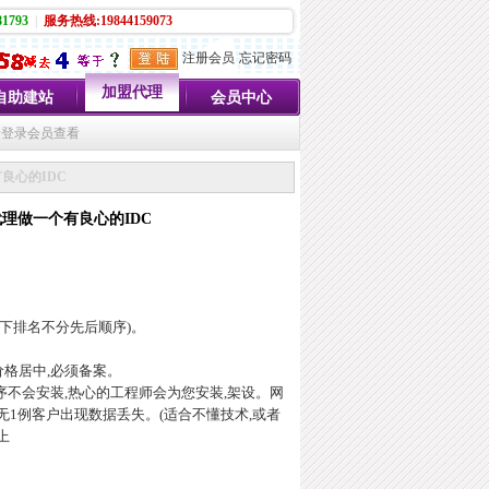
1793
|
服务热线:19844159073
注册会员
忘记密码
加盟代理
自助建站
会员中心
请登录会员查看
良心的IDC
代理做一个有良心的IDC
以下排名不分先后顺序)。
价格居中,必须备案。
序不会安装,热心的工程师会为您安装,架设。网
,无1例客户出现数据丢失。(适合不懂技术,或者
上