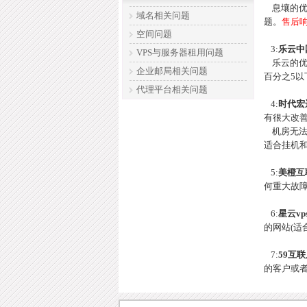
息壤的优
域名相关问题
题。
售后响
空间问题
3:
乐云中
VPS与服务器租用问题
乐云的优势
企业邮局相关问题
百分之5以
代理平台相关问题
4:
时代宏
有很大改善
机房无法发
适合挂机
5:
美橙互
何重大故障
6:
星云vp
的网站(适
7:
59互联
的客户或