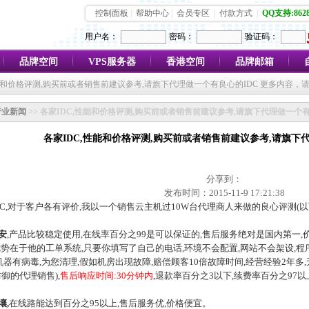
控制面板
|
帮助中心
|
会员专区
|
付款方式
|
QQ支持:8628
用户名：
密码：
验证码：
品牌空间
VPS服务器
香港空间
品牌邮箱
性能和价格评测,购买前或者销售前建议参考,请旗下代理做一个有良心的IDC 更多内容，
行业新闻
>> 各家IDC,性能和价格评测,购买前或者销售前建议参考,请旗下代理做一个有
各家IDC,性能和价格评测,购买前或者销售前建议参考,请旗下
分享到：
发布时间：2015-11-9 17:21:38
DC,对于客户各有评价,我以一个销售云主机过10W台代理商人来做的良心评测(
安
,产品比较稳定使用,在线率百分之99是可以保证的,售后服务绝对是国内第一,
在于他的工单系统,只要你填写了自己的电话,环境不会配置,网站不会架设,程
机器有病毒,为您清理,假如机房出现故障,赔偿顾客10倍故障时间,经营经验2年多
御的代理销售),
售后响应时间:30分钟内
,退款率百分之3以下,续费率百分之97以
壤,
在线路能达到百分之95以上,售后服务优,价格便宜。