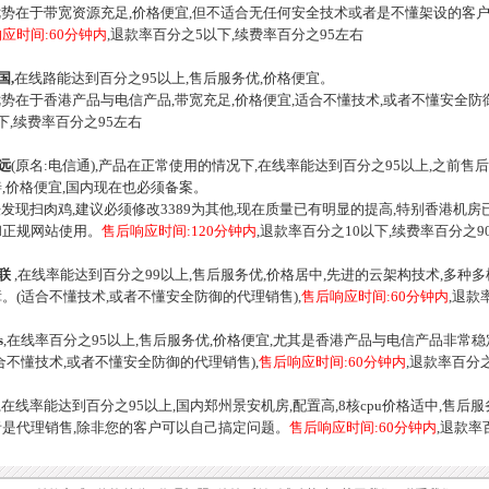
势在于带宽资源充足,价格便宜,但不适合无任何安全技术或者是不懂架设的客户
应时间:60分钟内
,退款率百分之5以下,续费率百分之95左右
国,
在线路能达到百分之95以上,售后服务优,价格便宜。
在于香港产品与电信产品,带宽充足,价格便宜,适合不懂技术,或者不懂安全防
下,续费率百分之95左右
远
(原名:电信通),产品在正常使用的情况下,在线率能达到百分之95以上,之前售
,价格便宜,国内现在也必须备案。
现扫肉鸡,建议必须修改3389为其他,现在质量已有明显的提高,特别香港机房
和正规网站使用。
售后响应时间:120分钟内
,退款率百分之10以下,续费率百分之9
联
,在线率能达到百分之99以上,售后服务优,价格居中,先进的云架构技术,多种
。(适合不懂技术,或者不懂安全防御的代理销售),
售后响应时间:60分钟内
,退款
s
,在线率百分之95以上,售后服务优,价格便宜,尤其是香港产品与电信产品非常
合不懂技术,或者不懂安全防御的代理销售),
售后响应时间:60分钟内
,退款率百分
,在线率能达到百分之95以上,国内郑州景安机房,配置高,8核cpu价格适中,售
者是代理销售,除非您的客户可以自己搞定问题。
售后响应时间:60分钟内
,退款率