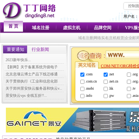
控制
用户名：
首 页
域名注册
虚拟主机
品牌空间
VPS
域名注册|网络实名|主机租赁|企业邮
重要通知
行业新闻
2023新年快乐...
COM/NET/ORG特
【新网】关于备案系统升级电子
化...
北京息壤云博士产品下线迁移通
.com
.net
.org
知...
关于贯彻执行《工业和信息化部
.com.cn
.net.cn
.org
关...
关于郑州景安快云服务器和快云v...
.mobi
.hk
.tv
景安快云vps 全线五折!!...
.info
.pw
.asia