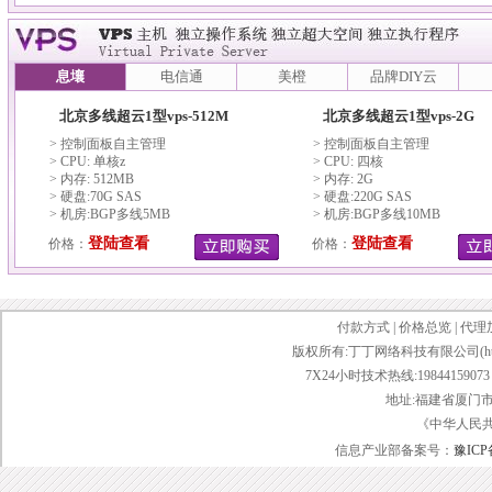
息壤
电信通
美橙
品牌DIY云
北京多线超云1型vps-512M
北京多线超云1型vps-2G
> 控制面板自主管理
> 控制面板自主管理
> CPU: 单核z
> CPU: 四核
> 内存: 512MB
> 内存: 2G
> 硬盘:70G SAS
> 硬盘:220G SAS
> 机房:BGP多线5MB
> 机房:BGP多线10MB
登陆查看
登陆查看
价格：
价格：
付款方式
|
价格总览
|
代理
版权所有:丁丁网络科技有限公司(http://www.d
7X24小时技术热线:19844159073 传
地址:福建省厦门市
《中华人民
信息产业部备案号：
豫ICP