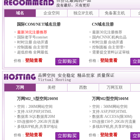
域名
企业空间
独立IP主机
免备案主机
国际COM/NET域名注册
CN域名注册
>
最新38元注册推荐
> 最新30元注册推荐
> 国际老字号com/net
> 国内CNNIC机构出品
> 时时注册 自动开通
> 时时注册 自动开通
> 控制面板 自主管理
> 控制面板 自主管理<
> 超低价格 全网最低
> 需要提交资料认证审核
登陆查看
登陆查看
价格：
价格：
万网
美橙
西数
万网互联
万网M2_S型空间200M
万网M2型空间500M
> 空间：200M网站空间
> 空间：500M网站空间
> 支持:ASP,PHP,HTML
> 支持:ASP,PHP,HTML
> 数据库:SQL数据库20M
> 数据库:ACCESS(限30M)
> IIS连接80个,20GB/月流量
> IIS连接150个,20GB/月流量
> 多线BJP机房,共享IP地址
> 多线BJP机房,共享IP地址
登陆查看
登陆查看
价格：
价格：