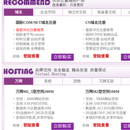
域名
企业空间
独立IP主机
免备案主机
国际COM/NET域名注册
CN域名注册
>
最新38元注册推荐
> 最新30元注册推荐
> 国际老字号com/net
> 国内CNNIC机构出品
> 时时注册 自动开通
> 时时注册 自动开通
> 控制面板 自主管理
> 控制面板 自主管理<
> 超低价格 全网最低
> 需要提交资料认证审核
登陆查看
登陆查看
价格：
价格：
万网
美橙
西数
万网互联
万网M2_S型空间200M
万网M2型空间500M
> 空间：200M网站空间
> 空间：500M网站空间
> 支持:ASP,PHP,HTML
> 支持:ASP,PHP,HTML
> 数据库:SQL数据库20M
> 数据库:ACCESS(限30M)
> IIS连接80个,20GB/月流量
> IIS连接150个,20GB/月流量
> 多线BJP机房,共享IP地址
> 多线BJP机房,共享IP地址
登陆查看
登陆查看
价格：
价格：