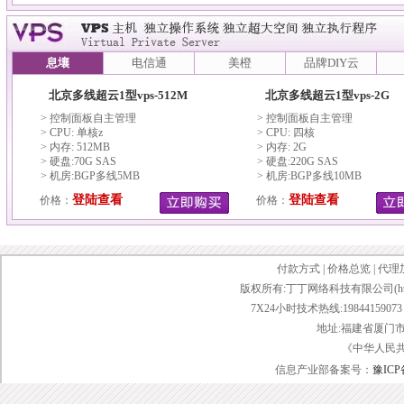
息壤
电信通
美橙
品牌DIY云
北京多线超云1型vps-512M
北京多线超云1型vps-2G
> 控制面板自主管理
> 控制面板自主管理
> CPU: 单核z
> CPU: 四核
> 内存: 512MB
> 内存: 2G
> 硬盘:70G SAS
> 硬盘:220G SAS
> 机房:BGP多线5MB
> 机房:BGP多线10MB
登陆查看
登陆查看
价格：
价格：
付款方式
|
价格总览
|
代理
版权所有:丁丁网络科技有限公司(http://www.d
7X24小时技术热线:19844159073 传
地址:福建省厦门市
《中华人民
信息产业部备案号：
豫ICP