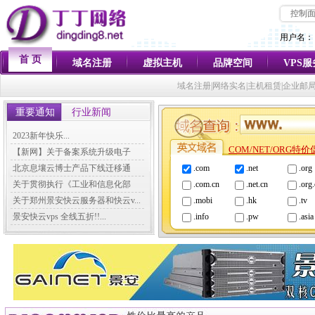
控制
用户名：
首 页
域名注册
虚拟主机
品牌空间
VPS
域名注册|网络实名|主机租赁|企业邮
重要通知
行业新闻
2023新年快乐...
COM/NET/ORG特
【新网】关于备案系统升级电子
化...
北京息壤云博士产品下线迁移通
.com
.net
.org
知...
关于贯彻执行《工业和信息化部
.com.cn
.net.cn
.org
关...
关于郑州景安快云服务器和快云v...
.mobi
.hk
.tv
景安快云vps 全线五折!!...
.info
.pw
.asia