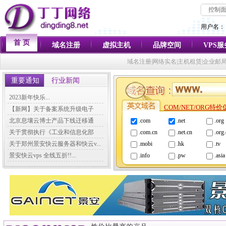
控制
用户名：
首 页
域名注册
虚拟主机
品牌空间
VPS
域名注册|网络实名|主机租赁|企业邮
重要通知
行业新闻
2023新年快乐...
COM/NET/ORG特
【新网】关于备案系统升级电子
化...
北京息壤云博士产品下线迁移通
.com
.net
.org
知...
关于贯彻执行《工业和信息化部
.com.cn
.net.cn
.org
关...
关于郑州景安快云服务器和快云v...
.mobi
.hk
.tv
景安快云vps 全线五折!!...
.info
.pw
.asia