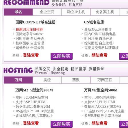
域名
企业空间
独立IP主机
免备案主机
国际COM/NET域名注册
CN域名注册
>
最新38元注册推荐
> 最新30元注册推荐
> 国际老字号com/net
> 国内CNNIC机构出品
> 时时注册 自动开通
> 时时注册 自动开通
> 控制面板 自主管理
> 控制面板 自主管理<
> 超低价格 全网最低
> 需要提交资料认证审核
登陆查看
登陆查看
价格：
价格：
万网
美橙
西数
万网互联
万网M2_S型空间200M
万网M2型空间500M
> 空间：200M网站空间
> 空间：500M网站空间
> 支持:ASP,PHP,HTML
> 支持:ASP,PHP,HTML
> 数据库:SQL数据库20M
> 数据库:ACCESS(限30M)
> IIS连接80个,20GB/月流量
> IIS连接150个,20GB/月流量
> 多线BJP机房,共享IP地址
> 多线BJP机房,共享IP地址
登陆查看
登陆查看
价格：
价格：