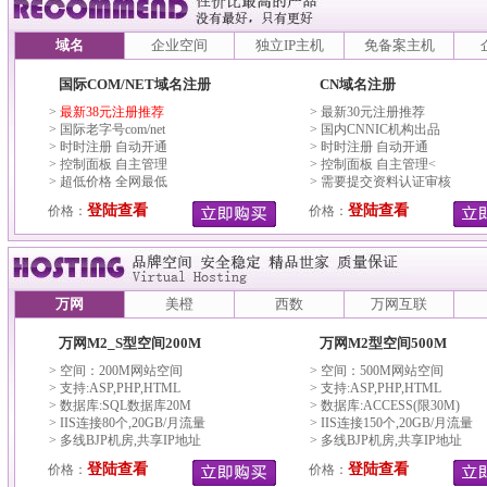
域名
企业空间
独立IP主机
免备案主机
国际COM/NET域名注册
CN域名注册
>
最新38元注册推荐
> 最新30元注册推荐
> 国际老字号com/net
> 国内CNNIC机构出品
> 时时注册 自动开通
> 时时注册 自动开通
> 控制面板 自主管理
> 控制面板 自主管理<
> 超低价格 全网最低
> 需要提交资料认证审核
登陆查看
登陆查看
价格：
价格：
万网
美橙
西数
万网互联
万网M2_S型空间200M
万网M2型空间500M
> 空间：200M网站空间
> 空间：500M网站空间
> 支持:ASP,PHP,HTML
> 支持:ASP,PHP,HTML
> 数据库:SQL数据库20M
> 数据库:ACCESS(限30M)
> IIS连接80个,20GB/月流量
> IIS连接150个,20GB/月流量
> 多线BJP机房,共享IP地址
> 多线BJP机房,共享IP地址
登陆查看
登陆查看
价格：
价格：