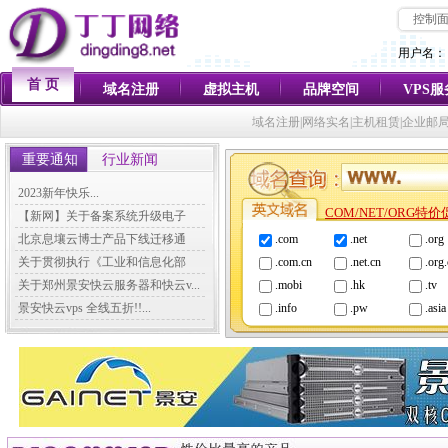
控制
用户名：
首 页
域名注册
虚拟主机
品牌空间
VPS
域名注册|网络实名|主机租赁|企业邮
重要通知
行业新闻
2023新年快乐...
COM/NET/ORG特
【新网】关于备案系统升级电子
化...
北京息壤云博士产品下线迁移通
.com
.net
.org
知...
关于贯彻执行《工业和信息化部
.com.cn
.net.cn
.org
关...
关于郑州景安快云服务器和快云v...
.mobi
.hk
.tv
景安快云vps 全线五折!!...
.info
.pw
.asia