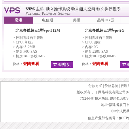
息壤
电信通
美橙
品牌DIY云
北京多线超云1型vps-512M
北京多线超云1型vps-2G
> 控制面板自主管理
> 控制面板自主管理
> CPU: 单核z
> CPU: 四核
> 内存: 512MB
> 内存: 2G
> 硬盘:70G SAS
> 硬盘:220G SAS
> 机房:BGP多线5MB
> 机房:BGP多线10MB
登陆查看
登陆查看
价格：
价格：
付款方式
|
价格总览
|
代理
版权所有:丁丁网络科技有限公司(http://www.d
7X24小时技术热线:19844159073 传
地址:福建省厦门市
《中华人民
信息产业部备案号：
豫ICP