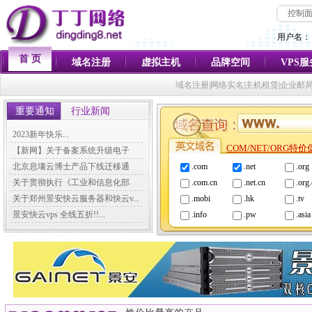
控制
用户名：
首 页
域名注册
虚拟主机
品牌空间
VPS
域名注册|网络实名|主机租赁|企业邮
重要通知
行业新闻
2023新年快乐...
COM/NET/ORG特
【新网】关于备案系统升级电子
化...
北京息壤云博士产品下线迁移通
.com
.net
.org
知...
关于贯彻执行《工业和信息化部
.com.cn
.net.cn
.org
关...
关于郑州景安快云服务器和快云v...
.mobi
.hk
.tv
景安快云vps 全线五折!!...
.info
.pw
.asia