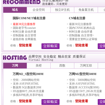
域名
企业空间
独立IP主机
免备案主机
国际COM/NET域名注册
CN域名注册
>
最新38元注册推荐
> 最新30元注册推荐
> 国际老字号com/net
> 国内CNNIC机构出品
> 时时注册 自动开通
> 时时注册 自动开通
> 控制面板 自主管理
> 控制面板 自主管理<
> 超低价格 全网最低
> 需要提交资料认证审核
登陆查看
登陆查看
价格：
价格：
万网
美橙
西数
万网互联
万网M2_S型空间200M
万网M2型空间500M
> 空间：200M网站空间
> 空间：500M网站空间
> 支持:ASP,PHP,HTML
> 支持:ASP,PHP,HTML
> 数据库:SQL数据库20M
> 数据库:ACCESS(限30M)
> IIS连接80个,20GB/月流量
> IIS连接150个,20GB/月流量
> 多线BJP机房,共享IP地址
> 多线BJP机房,共享IP地址
登陆查看
登陆查看
价格：
价格：