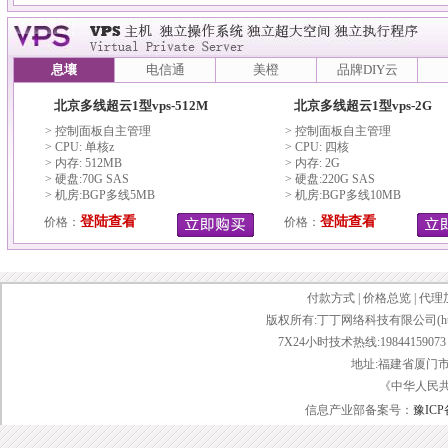
息壤
电信通
美橙
品牌DIY云
北京多线超云1型vps-512M
北京多线超云1型vps-2G
> 控制面板自主管理
> 控制面板自主管理
> CPU: 单核z
> CPU: 四核
> 内存: 512MB
> 内存: 2G
> 硬盘:70G SAS
> 硬盘:220G SAS
> 机房:BGP多线5MB
> 机房:BGP多线10MB
登陆查看
登陆查看
价格：
价格：
付款方式
|
价格总览
|
代理
版权所有:丁丁网络科技有限公司(http://www.d
7X24小时技术热线:19844159073 传
地址:福建省厦门市
《中华人民
信息产业部备案号：
豫ICP