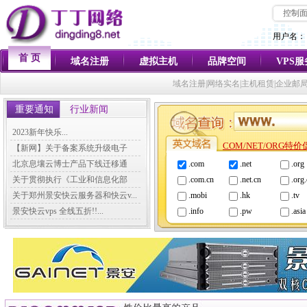
控制
用户名：
首 页
域名注册
虚拟主机
品牌空间
VPS
域名注册|网络实名|主机租赁|企业邮
重要通知
行业新闻
2023新年快乐...
COM/NET/ORG特
【新网】关于备案系统升级电子
化...
北京息壤云博士产品下线迁移通
.com
.net
.org
知...
关于贯彻执行《工业和信息化部
.com.cn
.net.cn
.org
关...
关于郑州景安快云服务器和快云v...
.mobi
.hk
.tv
景安快云vps 全线五折!!...
.info
.pw
.asia