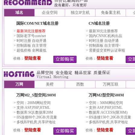
域名
企业空间
独立IP主机
免备案主机
国际COM/NET域名注册
CN域名注册
>
最新38元注册推荐
> 最新30元注册推荐
> 国际老字号com/net
> 国内CNNIC机构出品
> 时时注册 自动开通
> 时时注册 自动开通
> 控制面板 自主管理
> 控制面板 自主管理<
> 超低价格 全网最低
> 需要提交资料认证审核
登陆查看
登陆查看
价格：
价格：
万网
美橙
西数
万网互联
万网M2_S型空间200M
万网M2型空间500M
> 空间：200M网站空间
> 空间：500M网站空间
> 支持:ASP,PHP,HTML
> 支持:ASP,PHP,HTML
> 数据库:SQL数据库20M
> 数据库:ACCESS(限30M)
> IIS连接80个,20GB/月流量
> IIS连接150个,20GB/月流量
> 多线BJP机房,共享IP地址
> 多线BJP机房,共享IP地址
登陆查看
登陆查看
价格：
价格：