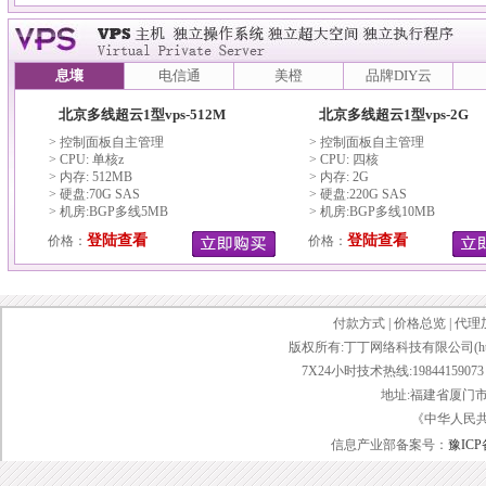
息壤
电信通
美橙
品牌DIY云
北京多线超云1型vps-512M
北京多线超云1型vps-2G
> 控制面板自主管理
> 控制面板自主管理
> CPU: 单核z
> CPU: 四核
> 内存: 512MB
> 内存: 2G
> 硬盘:70G SAS
> 硬盘:220G SAS
> 机房:BGP多线5MB
> 机房:BGP多线10MB
登陆查看
登陆查看
价格：
价格：
付款方式
|
价格总览
|
代理
版权所有:丁丁网络科技有限公司(http://www.d
7X24小时技术热线:19844159073 传
地址:福建省厦门市
《中华人民
信息产业部备案号：
豫ICP